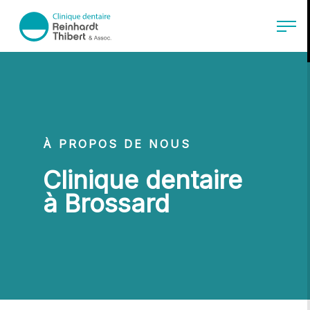
Passer au contenu principal
menu.logo.text
Ouvrir
À PROPOS DE NOUS
Clinique dentaire
à Brossard