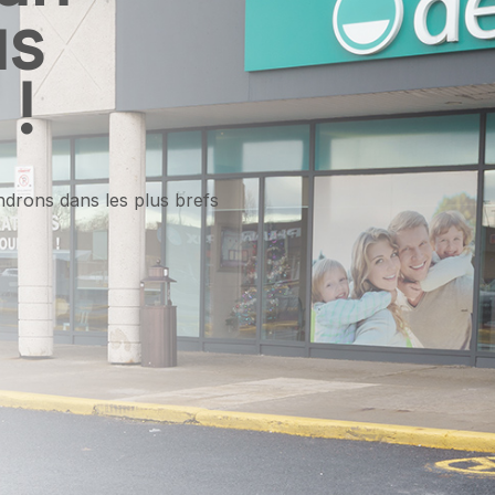
us
 !
ndrons dans les plus brefs